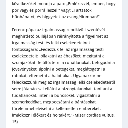
következőket mondja a pap: „Emlékezzél, ember, hogy
por vagy és porrá leszel!” vagy: „Tartsatok
bűnbánatot, és higgyetek az evangéliumban!”.
Ferenc pápa az irgalmasság rendkívüli szentévét
meghirdető bullájában ráirányította a figyelmet az
irgalmasság testi és lelki cselekedeteinek
fontosságára: „Fedezzük fel az irgalmasság testi
cselekedeteit: jóllakatni az éhezőket, megitatni a
szomjazókat, felöltöztetni a ruhátlanokat, befogadni a
jövevényeket, ápolni a betegeket, meglátogatni a
rabokat, eltemetni a halottakat. Ugyanakkor ne
feledkezzünk meg az irgalmasság lelki cselekedeteiről
sem: jótanáccsal ellátni a bizonytalanokat, tanítani a
tudatlanokat, inteni a bűnösöket, vigasztalni a
szomorkodókat, megbocsátani a bántásokat,
türelemmel elviselni a kellemetlen embereket,
imádkozni élőkért és holtakért.” (Misericordiae vultus,
15)