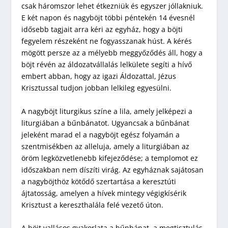
csak háromszor lehet étkezniük és egyszer jóllakniuk.
E két napon és nagyböjt többi péntekén 14 évesnél
idősebb tagjait arra kéri az egyház, hogy a böjti
fegyelem részeként ne fogyasszanak húst. A kérés
mögött persze az a mélyebb meggyőződés áll, hogy a
böjt révén az áldozatvállalás lelkülete segíti a hívő
embert abban, hogy az igazi Áldozattal, Jézus
Krisztussal tudjon jobban lelkileg egyesülni.
A nagyböjt liturgikus színe a lila, amely jelképezi a
liturgiában a bűnbánatot. Ugyancsak a bűnbánat
jeleként marad el a nagyböjt egész folyamán a
szentmisékben az alleluja, amely a liturgiában az
öröm legközvetlenebb kifejeződése; a templomot ez
időszakban nem díszíti virág. Az egyháznak sajátosan
a nagyböjthöz kötődő szertartása a keresztúti
ájtatosság, amelyen a hívek mintegy végigkísérik
Krisztust a kereszthalála felé vezető úton.
A böjt vallásos gyakorlata a bűnbánat, a megtisztulás,