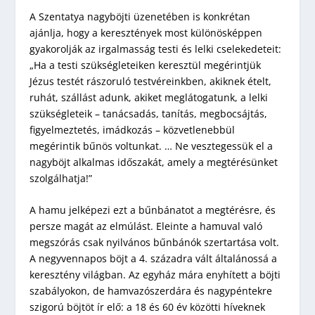
A Szentatya nagyböjti üzenetében is konkrétan
ajánlja, hogy a keresztények most különösképpen
gyakorolják az irgalmasság testi és lelki cselekedeteit:
„Ha a testi szükségleteiken keresztül megérintjük
Jézus testét rászoruló testvéreinkben, akiknek ételt,
ruhát, szállást adunk, akiket meglátogatunk, a lelki
szükségleteik – tanácsadás, tanítás, megbocsájtás,
figyelmeztetés, imádkozás – közvetlenebbül
megérintik bűnös voltunkat. … Ne vesztegessük el a
nagyböjt alkalmas időszakát, amely a megtérésünket
szolgálhatja!”
A hamu jelképezi ezt a bűnbánatot a megtérésre, és
persze magát az elmúlást. Eleinte a hamuval való
megszórás csak nyilvános bűnbánók szertartása volt.
A negyvennapos böjt a 4. századra vált általánossá a
keresztény világban. Az egyház mára enyhített a böjti
szabályokon, de hamvazószerdára és nagypéntekre
szigorú böjtöt ír elő: a 18 és 60 év közötti híveknek