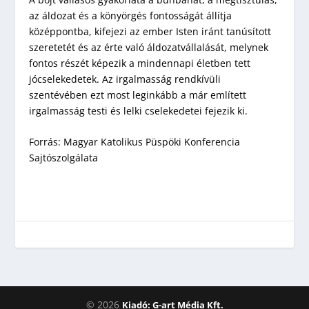
az áldozat és a könyörgés fontosságát állítja
középpontba, kifejezi az ember Isten iránt tanúsított
szeretetét és az érte való áldozatvállalását, melynek
fontos részét képezik a mindennapi életben tett
jócselekedetek. Az irgalmasság rendkívüli
szentévében ezt most leginkább a már említett
irgalmasság testi és lelki cselekedetei fejezik ki.
Forrás: Magyar Katolikus Püspöki Konferencia
Sajtószolgálata
© 2026
Kiadó: G-art Média Kft.