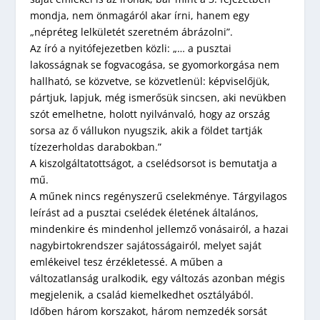
mondja, nem önmagáról akar írni, hanem egy
„népréteg lelkületét szeretném ábrázolni”.
Az író a nyitófejezetben közli: „… a pusztai
lakosságnak se fogvacogása, se gyomorkorgása nem
hallható, se közvetve, se közvetlenül: képviselőjük,
pártjuk, lapjuk, még ismerősük sincsen, aki nevükben
szót emelhetne, holott nyilvánvaló, hogy az ország
sorsa az ő vállukon nyugszik, akik a földet tartják
tízezerholdas darabokban.”
A kiszolgáltatottságot, a cselédsorsot is bemutatja a
mű.
A műnek nincs regényszerű cselekménye. Tárgyilagos
leírást ad a pusztai cselédek életének általános,
mindenkire és mindenhol jellemző vonásairól, a hazai
nagybirtokrendszer sajátosságairól, melyet saját
emlékeivel tesz érzékletessé. A műben a
változatlanság uralkodik, egy változás azonban mégis
megjelenik, a család kiemelkedhet osztályából.
Időben három korszakot, három nemzedék sorsát