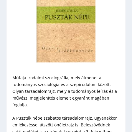
Műfaja irodalmi szociográfia, mely átmenet a
tudományos szociológia és a szépirodalom között.
Olyan társadalomrajz, mely a tudományos leírás és a
művészi megjelenítés elemeit egyaránt magában
foglalja.
A Puszták népe szabatos társadalomrajz, ugyanakkor
emlékezéssel átszőtt önéletrajz is. Beleszövődnek
saját emlékei is az írónak, bár mint a 3. fejezetben