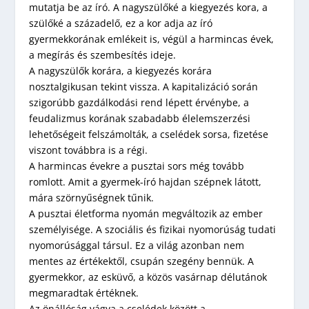
mutatja be az író. A nagyszülőké a kiegyezés kora, a
szülőké a századelő, ez a kor adja az író
gyermekkorának emlékeit is, végül a harmincas évek,
a megírás és szembesítés ideje.
A nagyszülők korára, a kiegyezés korára
nosztalgikusan tekint vissza. A kapitalizáció során
szigorúbb gazdálkodási rend lépett érvénybe, a
feudalizmus korának szabadabb élelemszerzési
lehetőségeit felszámolták, a cselédek sorsa, fizetése
viszont továbbra is a régi.
A harmincas évekre a pusztai sors még tovább
romlott. Amit a gyermek-író hajdan szépnek látott,
mára szörnyűségnek tűnik.
A pusztai életforma nyomán megváltozik az ember
személyisége. A szociális és fizikai nyomorúság tudati
nyomorúsággal társul. Ez a világ azonban nem
mentes az értékektől, csupán szegény bennük. A
gyermekkor, az esküvő, a közös vasárnap délutánok
megmaradtak értéknek.
Az önállóság vágya a cselédek között a