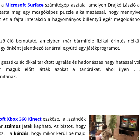
a a
Microsoft Surface
számítógép asztala, amelyen Drajkó László a
atta meg egy mozgóképes puzzle alkalmazással, hogy mennyive
jt ez a fajta interakció a hagyományos billentyű-egér megoldásho
ző élő bemutató, amelyben már bármiféle fizikai érintés nélkül
egy önként jelentkező tanárral együtt) egy játékprogramot.
gesztikulációkkal tarkított ugrálás és hadonászás nagy hatással vol
r maguk előtt látták azokat a tanórákat, ahol ilyen , 
anítanak.
oft Xbox 360 Kinect
eszköze, a „szándék
már
számos
játék kapható. Az biztos, hogy
sz, – a
kérdés
, hogy mikor kerül be majd