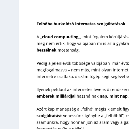
Felhőbe burkolózó internetes szolgáltatások
A „
cloud compuuting
„, mint fogalom körüljárá
még nem értik, hogy valójában mi is az a gyakran
beszélnek
mostanság.
Pedig a jelenlévők többsége valójában már évtiz
megfogalmazva – nem más, mint olyan internet a
internetre csatlakozó számítógép segítségével
e
Ilyenek például az internetes levelező rendszere
emberek milliárdjai
használnak
nap, mint nap
.
Azért kap manapság a „felhő” mégis kiemelt fig
szolgáltatást
vehessünk igénybe a „felhőből”, c
számunkra, hogy honnan jön az áram vagy a gáz, 
fenntartás nyűgje nélkül.