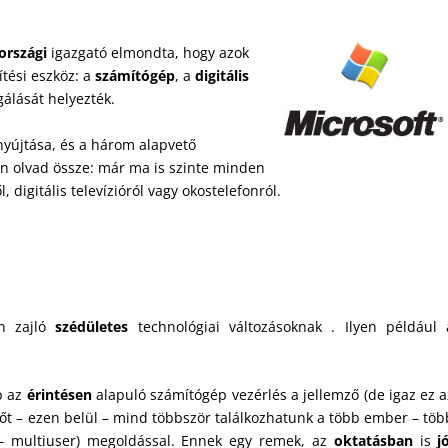
országi
igazgató elmondta, hogy azok
tési eszköz: a
számítógép
, a
digitális
gálását helyezték.
nyújtása, és a három alapvető
an olvad össze: már ma is szinte minden
 digitális televízióról vagy okostelefonról.
an zajló
szédületes
technológiai változásoknak . Ilyen például 
b az
érintésen
alapuló számítógép vezérlés a jellemző (de igaz ez a
 sőt – ezen belül – mind többször találkozhatunk a több ember – töb
 – multiuser) megoldással. Ennek egy remek, az
oktatásban
is
jó