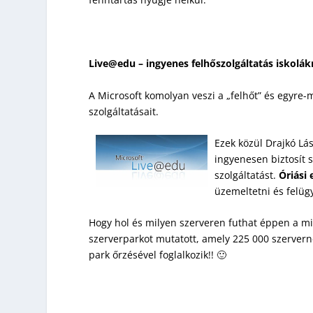
Live@edu – ingyenes felhőszolgáltatás iskolá
A Microsoft komolyan veszi a „felhőt” és egyre-
szolgáltatásait.
Ezek közül Drajkó Lá
ingyenesen biztosít 
szolgáltatást.
Óriási 
üzemeltetni és felügy
Hogy hol és milyen szerveren futhat éppen a 
szerverparkot mutatott, amely 225 000 szerver
park őrzésével foglalkozik!! 🙂