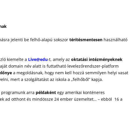
knak
másra jelenti be felhő-alapú sokszor
térítésmentesen
használható
szló kiemelte a
Live@edu
-t, amely az
oktatási intézményeknek
saját domain név alatt is futtatható levelezőrendszer-platform
előnye
a megoldásnak, hogy nem kell hozzá semmilyen helyi vasat
elni, mert a szolgáltatást az iskola a „felhőből” kapja.
mi programunk arra
példaként
egy amerikai konténeres
nek ad otthont és mindössze 24 ember üzemeltet… – ebböl 16 a