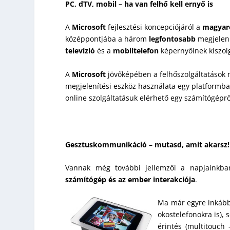
PC, dTV, mobil – ha van felhő kell ernyő is
A
Microsoft
fejlesztési koncepciójáról a
magyar
középpontjába a három
legfontosabb
megjelení
televízió
és a
mobiltelefon
képernyőinek kiszol
A
Microsoft
jövőképében a felhőszolgáltatások 
megjelenítési eszköz használata egy platformb
online szolgáltatásuk elérhető egy számítógépről,
Gesztuskommunikáció – mutasd, amit akarsz!
Vannak még további jellemzői a napjainkb
számítógép és az ember interakciója
.
Ma már egyre inkáb
okostelefonokra is),
érintés (multitouch