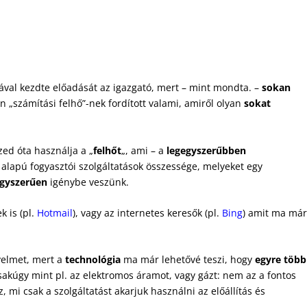
sával kezdte előadását az igazgató, mert – mint mondta. –
sokan
 „számítási felhő”-nek fordított valami, amiről olyan
sokat
ed óta használja a „
felhőt
„, ami – a
legegyszerűbben
lapú fogyasztói szolgáltatások összessége, melyeket egy
gyszerűen
igénybe veszünk.
k is (pl.
Hotmail
), vagy az internetes keresők (pl.
Bing
) amit ma má
yelmet, mert a
technológia
ma már lehetővé teszi, hogy
egyre több
sakúgy mint pl. az elektromos áramot, vagy gázt: nem az a fontos
mi csak a szolgáltatást akarjuk használni az előállítás és