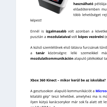
használható
példáj
előadóteremben mut
több lehetőséget re
képest!
Ennél is
izgalmasabb
volt azonban a követke
pusztán a
mozdulataival
volt
képes vezérelni
(
A külső szemlélőnek első látásra furcsának tűnő 
a
tanár
közönségre: lelki szemeikkel má
mozdulatkommunikáción
alapuló játékokkal t
Xbox 360 Kinect – mikor kerül be az iskolába?
A gesztusokon alapuló kommunikációt a
Micros
kitaláló gép” teszi lehetővé, amelyhez ma is 
ilyen kütyü karácsonykor már sok fa alatt ott le