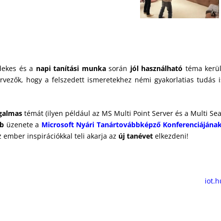
dekes és a
napi tanítási munka
során
jól használható
téma kerül
ervezők, hogy a felszedett ismeretekhez némi gyakorlatias tudás i
zgalmas
témát (ilyen például az MS Multi Point Server és a Multi Sea
bb
üzenete a
Microsoft Nyári Tanártovábbképző Konferenciájána
 ember inspirációkkal teli akarja az
új tanévet
elkezdeni!
iot.h