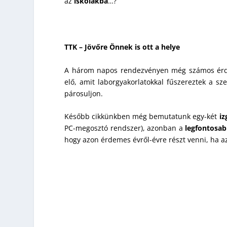
az
iskolákba
…?
TTK – Jövőre Önnek is ott a helye
A három napos rendezvényen még számos ér
elő, amit laborgyakorlatokkal fűszereztek a sz
párosuljon.
Később cikkünkben még bemutatunk egy-két
i
PC-megosztó rendszer), azonban a
legfontosa
hogy azon érdemes évről-évre részt venni, ha az