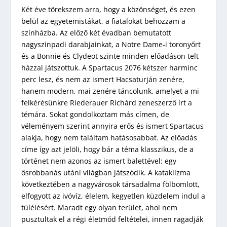
Két éve törekszem arra, hogy a közönséget, és ezen
belül az egyetemistákat, a fiatalokat behozzam a
színházba. Az előző két évadban bemutatott
nagyszínpadi darabjainkat, a Notre Dame-i toronyőrt
és a Bonnie és Clydeot szinte minden előadáson telt
házzal játszottuk. A Spartacus 2076 kétszer harminc
perc lesz, és nem az ismert Hacsaturján zenére,
hanem modern, mai zenére táncolunk, amelyet a mi
felkérésünkre Riederauer Richárd zeneszerző írt a
témára. Sokat gondolkoztam más címen, de
véleményem szerint annyira erős és ismert Spartacus
alakja, hogy nem találtam hatásosabbat. Az előadás
címe így azt jelöli, hogy bár a téma klasszikus, de a
történet nem azonos az ismert balettével: egy
ősrobbanás utáni világban játszódik. A kataklizma
következtében a nagyvárosok társadalma fölbomlott,
elfogyott az ivóvíz, élelem, kegyetlen küzdelem indul a
túlélésért. Maradt egy olyan terület, ahol nem
pusztultak el a régi életmód feltételei, innen ragadják