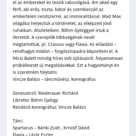
el az embereket és teszik rabszolgává. Ám akad egy
férfi, aki erős, tiszta, bátor és szembeszáll az
embertelen rendszerrel, az immoralitással. Mad Max
világába helyeztük a történetet, az elképzelt jövő
ruháiban, díszleteiben. Bőhm Györggyel írtuk a
librettót. A szereplők többségének nevét
megtartottuk, pl. Crassus vagy Flavia. Az előadást –
rendhagyó módon – forgószínpadra képzeltem el. A
Pécsi Balett mindig híres volt újításairól, folyamatosan
próbálkozott új megoldásokkal. Ezt a hagyományt én
is szeretném folytatni.
Vincze Balázs – táncművész, koreográfus
Zeneszerző: Riederauer Richárd
Libretto: Böhm György
Rendező-koreográfus: Vincze Balázs
Tánc:
Spartacus – Bánki Zsolt , Kristóf Dávid
Flavia – Lázár Eszter