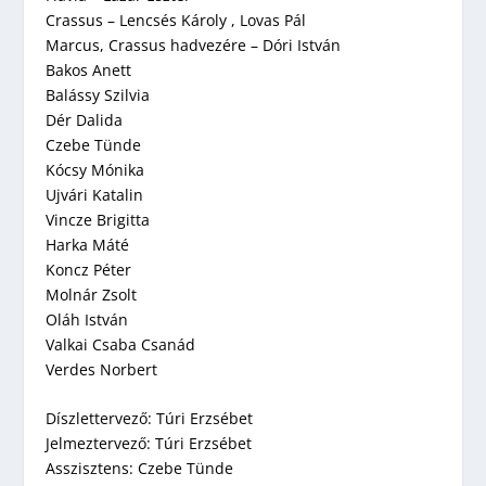
Crassus – Lencsés Károly , Lovas Pál
Marcus, Crassus hadvezére – Dóri István
Bakos Anett
Balássy Szilvia
Dér Dalida
Czebe Tünde
Kócsy Mónika
Ujvári Katalin
Vincze Brigitta
Harka Máté
Koncz Péter
Molnár Zsolt
Oláh István
Valkai Csaba Csanád
Verdes Norbert
Díszlettervező: Túri Erzsébet
Jelmeztervező: Túri Erzsébet
Asszisztens: Czebe Tünde