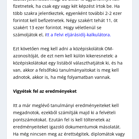
fizetnetek, ha csak egy vagy két képzést írtok be. Ha
több szakra jelentkeztek, egyenként további 2-2 ezer
forintot kell befizetnetek. Négy szakért tehát 11, öt
szakért 13 ezer forintot. Hogy véletlenül se
számoljátok el, i
tt a Felvi eljárásidíj-kalkulátora.
Ezt követően meg kell adni a középiskolátok OM-
azonosítóját, de ezt nem kell külön kikeresnetek: a
középiskolátokat egy listából választhatjátok ki, és ha
van, akkor a felsőfokú tanulmányaitokat is meg kell
adnotok, akkor is, ha még folyamatban vannak.
Vigyétek fel az eredményeket
Itt a már meglévő tanulmányi eredményeiteket kell
megadnotok, ezekből számítják majd ki a felvételi
pontszámotokat. Ezután fel is kell töltenetek az
eredményeiteket igazoló dokumentumok másolatát.
Ha még nincsen meg az érettségitek, diplomátok vagy