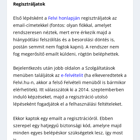
Regisztráljatok
Első lépésként a
Felvi honlapján
regisztráljatok az
email-címetekkel (fontos: olyan fiókkal, amelyet
rendszeresen néztek, mert erre érkezik majd a
hiánypótlási felszólítás és a besorolási döntés is,
postán semmit nem fogtok kapni). A rendszer nem
fog megerősítő emailt küldeni, rögtön beléphettek.
Bejelentkezés után jobb oldalon a Szolgáltatások
menüben találjátok az
e-felvételit
(ha elkeveredtetek a
Felvi.hu-n, akkor a felső Felvételi menüből is bármikor
elérhetitek). Itt válasszátok ki a 2014. szeptemberben
induló képzéseket, majd a regisztráció utolsó
lépéseként fogadjátok el a felhasználási feltételeket.
Ekkor kaptok egy emailt a regisztrációról. Ebben
szerepel egy hatjegyű biztonsági kód, amelyre majd
minden egyes belépéskor szükségetek lesz, így most
is.