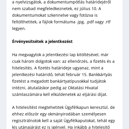
a nyelvizsgátok, a dokumentumpótlás határidejéről
nem szabad megfeledkeznetek, ez július 10. A
dokumentumokat szkennelve vagy fotózva is
feltölthetitek, a fájlok formátuma .jpg, .pdf vagy .rtf
legyen.
Érvényesítsétek a jelentkezést
Ha megvagytok a jelentkezési lap kitöltésével, már
csak három dolgotok van: az ellenőrzés, a fizetés és a
hitelesítés. A fizetés határideje ugyanaz, mint a
jelentkezési határidő, tehát február 15. Bankkártyás
fizetést a megadott bankártyatípusokkal tudjátok
intézni, átutaláskor pedig az Oktatási Hivatal
számlaszámára kell elküldenetek az eljárási díjat.
A hitelesítést megtehetitek Ügyfélkapun keresztül, de
ehhez először egy okmányirodában személyesen
regisztrálnotok kell a saját Ügyfélkaputokat, tehát egy
kis utánajárást ez is igényel. Ha inkább a hitelesítő