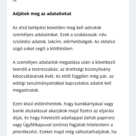
Adjátok meg az adataitokat
Az első belépést követően meg kell adnotok
személyes adataitokat. Ezek a szokásosak: név,
születési adatok, lakcím, elérhetőségek. Az oldalsó
súgó sokat segít a kitöltésben.
A személyes adataitok megadása után a következő
teendő a testreszabás: az érettségi bizonyítvány
kibocsátásának évét, és ettől függően még pár, az
eddigi tanulmányaitokkal kapcsolatos adatot kell
megadnotok.
Ezen kívül eldönthetitek, hogy bankkártyával vagy
banki átutalással akarjátok majd fizetni az eljárási
díjat, és hogy hitelesítő adatlappal (tehát papíron)
vagy Ügyfélkapuval (online) fogjátok hitelesíteni a
jelentkezést. Ezeket majd még változtathatjátok, ha