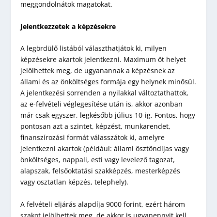
meggondolnátok magatokat.
Jelentkezzetek a képzésekre
A legördülő listából választhatjátok ki, milyen
képzésekre akartok jelentkezni. Maximum öt helyet
jelölhettek meg, de ugyanannak a képzésnek az
állami és az önköltséges formája egy helynek minősül.
A jelentkezési sorrenden a nyilakkal változtathattok,
az e-felvételi véglegesítése után is, akkor azonban
már csak egyszer, legkésőbb július 10-ig. Fontos, hogy
pontosan azt a szintet, képzést, munkarendet,
finanszírozási formát válasszátok ki, amelyre
jelentkezni akartok (például: állami ösztöndíjas vagy
önköltséges, nappali, esti vagy levelező tagozat,
alapszak, felsőoktatási szakképzés, mesterképzés
vagy osztatlan képzés, telephely).
A felvételi eljárás alapdíja 9000 forint, ezért három
szakot jelölhettek meg, de akkor is ugyanennyit kell